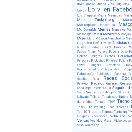
Investigación
Juana Viale
Juguetes
Lo vi en Faceb
Libros
Los Simpson
Madre
Mamadas
Mari
Mark Zuckerberg
Marke
Masco
Marketplace
Mascarilla
Memes
Mc Donalds
Mensajes Posi
Meta
Metaverso
Messenger
Monjas
Mujer
Música
Nav
Muro
Narcotráfico
Noticias
Negocios
No
Netflix
Niños
Pá
Padres
Nudes
Ofertas
OXXO
Pareja
Papas Fritas
Paso a paso
P
Peleas
Perros
Persona
Peligros
Personas
Photoshop
Pinterest
Policía
Po
Power Rangers
Privacidad
Prob
Productividad
Profesionales
Prog
Psicología
Publicidad
Ranking
Ra
Redes Socia
satelital
Rata
Regalos
Restaur
Reflexión
Remeras
Seguridad
Ropa
Ropa Interior
Salud
Sexo
Sexualidad
Shopping
Shrek
Soc
Software
T-Shirts
Tapabocas
Tarjeta
T
Tecnol
de crédito
Tatuaje
TDW
Tesis
The Walking Dead
Threads
Trabajo
Trucos
Turismo
Tw
Top 10
Vehículos
Ve
Uruguay
Vacaciones
Ventas
Viajar
Vestidos
Videojuegos
VISA
WhatsApp