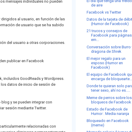
El día que tenga una freid
 Los mensajes individuales no pueden
de aire
Facebook vs Twitter
irigidos al usuario, en función de las
Datos de la tarjeta de débi
(Humor de Facebook)
formación de usuario que se ha subido
21 trucos y consejos de
Facebook para páginas
em...
ción del usuario a otras corporaciones.
Conversación sobre Burro 
dragona de Shrek
El mejor regalo para un
eden publicar en Facebook
esposo (Humor en
Facebook)
El equipo de Facebook qu
ok, incluidos GoodReads y Wordpress.
encarga de bloquearte..
los datos de inicio de sesión de
Donde te quieran solo par
tener sexo, ahí no es.....
Meme de perros sobre los
bloqueos de Facebook
o blog y se pueden integrar con
iar sesión mediante Twitter.
Estado de Facebook de
Humor : Media naranja
Bloqueado en Facebook
(meme)
particularmente relacionadas con