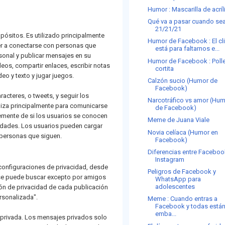
Humor : Mascarilla de acríl
Qué va a pasar cuando se
21/21/21
ósitos. Es utilizado principalmente
Humor de Facebook : El c
r a conectarse con personas que
está para faltarnos e...
sonal y publicar mensajes en su
Humor de Facebook : Poll
eos, compartir enlaces, escribir notas
cortita
eo y texto y jugar juegos.
Calzón sucio (Humor de
Facebook)
racteres, o tweets, y seguir los
Narcotráfico vs amor (Hu
iliza principalmente para comunicarse
de Facebook)
emente de si los usuarios se conocen
Meme de Juana Viale
bridades. Los usuarios pueden cargar
Novia celíaca (Humor en
 personas que siguen.
Facebook)
Diferencias entre Faceboo
Instagram
 configuraciones de privacidad, desde
Peligros de Facebook y
a se puede buscar excepto por amigos
WhatsApp para
adolescentes
ón de privacidad de cada publicación
ersonalizada".
Meme : Cuando entras a
Facebook y todas está
emba...
y privada. Los mensajes privados solo