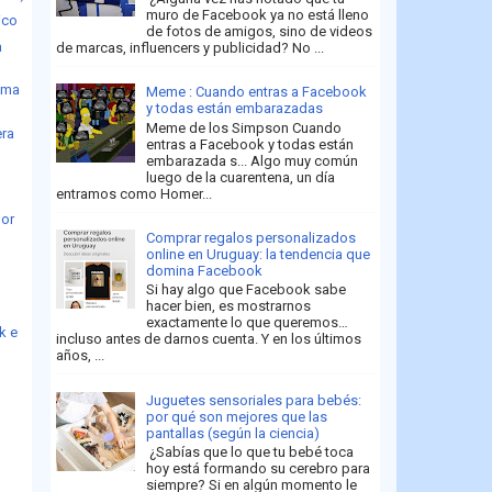
muro de Facebook ya no está lleno
ico
de fotos de amigos, sino de videos
a
de marcas, influencers y publicidad? No ...
lima
Meme : Cuando entras a Facebook
y todas están embarazadas
Meme de los Simpson Cuando
era
entras a Facebook y todas están
embarazada s... Algo muy común
luego de la cuarentena, un día
entramos como Homer...
mor
Comprar regalos personalizados
online en Uruguay: la tendencia que
domina Facebook
Si hay algo que Facebook sabe
hacer bien, es mostrarnos
exactamente lo que queremos…
k e
incluso antes de darnos cuenta. Y en los últimos
años, ...
Juguetes sensoriales para bebés:
por qué son mejores que las
pantallas (según la ciencia)
n
¿Sabías que lo que tu bebé toca
hoy está formando su cerebro para
siempre? Si en algún momento le