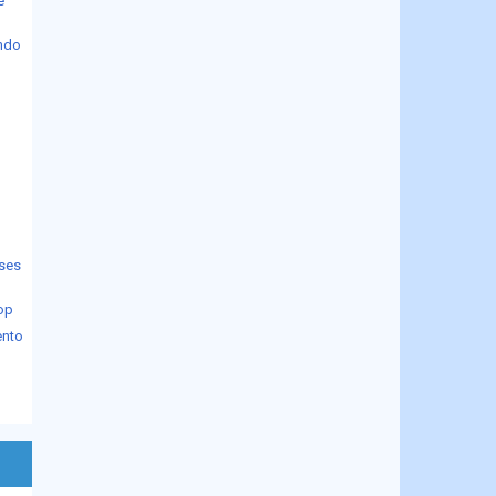
e
ndo
i
uses
op
ento