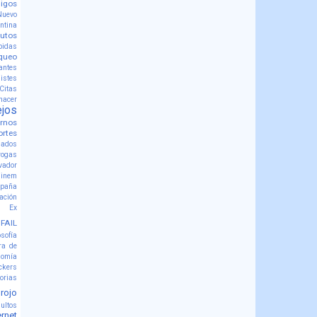
igos
uevo
ntina
utos
bidas
queo
antes
istes
Citas
hacer
jos
rnos
ortes
mados
rogas
vador
inem
spaña
zación
Ex
FAIL
osofía
ra de
nomía
ckers
orias
rojo
sultos
ernet