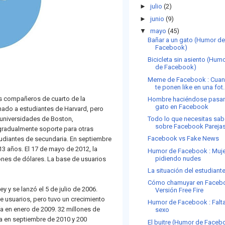
►
julio
(2)
►
junio
(9)
▼
mayo
(45)
Bañar a un gato (Humor d
Facebook)
Bicicleta sin asiento (Hum
de Facebook)
Meme de Facebook : Cua
te ponen like en una fot.
s compañeros de cuarto de la
Hombre haciéndose pasar
gato en Facebook
inado a estudiantes de Harvard, pero
s universidades de Boston,
Todo lo que necesitas sab
sobre Facebook Pareja
ó gradualmente soporte para otras
Facebook vs Fake News
tudiantes de secundaria. En septiembre
3 años. El 17 de mayo de 2012, la
Humor de Facebook : Muj
pidiendo nudes
ones de dólares. La base de usuarios
La situación del estudiant
Cómo chamuyar en Faceb
 y se lanzó el 5 de julio de 2006.
Versión Free Fire
e usuarios, pero tuvo un crecimiento
Humor de Facebook : Falt
ía en enero de 2009. 32 millones de
sexo
ía en septiembre de 2010 y 200
El buitre (Humor de Faceb