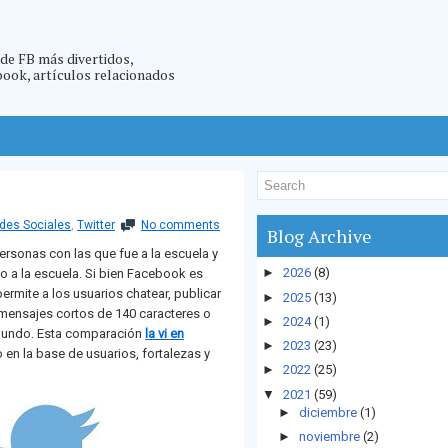
 de FB más divertidos,
ebook, artículos relacionados
des Sociales
,
Twitter
No comments
Blog Archive
rsonas con las que fue a la escuela y
►
2026
(8)
do a la escuela. Si bien Facebook es
ermite a los usuarios chatear, publicar
►
2025
(13)
e mensajes cortos de 140 caracteres o
►
2024
(1)
 mundo. Esta comparación
la vi en
►
2023
(23)
 en la base de usuarios, fortalezas y
►
2022
(25)
▼
2021
(59)
►
diciembre
(1)
►
noviembre
(2)