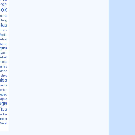
Legal
ook
huana
ting
tas
tivos
Motel
idad
vios
gina
ayaso
lidad
lítica
lemas
ramas
streo
les
ante
Series
iedad
arjeta
ogía
Tips
itter
nder
Viral