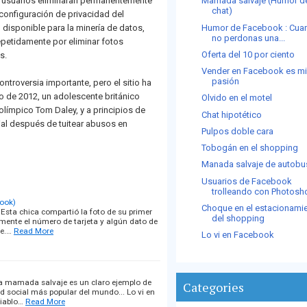
 usuarios eliminaran permanentemente
Mamada salvaje (Humor d
chat)
 configuración de privacidad del
Humor de Facebook : Cua
disponible para la minería de datos,
no perdonas una...
 repetidamente por eliminar fotos
Oferta del 10 por ciento
s.
Vender en Facebook es m
pasión
ntroversia importante, pero el sitio ha
io de 2012, un adolescente británico
Olvido en el motel
límpico Tom Daley, y a principios de
Chat hipotético
cial después de tuitear abusos en
Pulpos doble cara
Tobogán en el shopping
Manada salvaje de autob
Usuarios de Facebook
trolleando con Photosh
book)
Choque en el estacionami
Esta chica compartió la foto de su primer
del shopping
amente el número de tarjeta y algún dato de
te.…
Read More
Lo vi en Facebook
una mamada salvaje es un claro ejemplo de
Categories
d social más popular del mundo... Lo vi en
iablo…
Read More