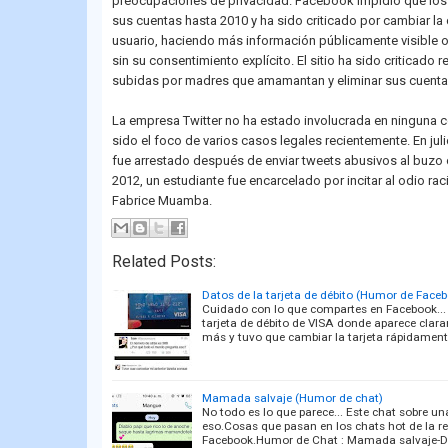
preocupaciones de privacidad. Facebook impidió que los
sus cuentas hasta 2010 y ha sido criticado por cambiar la
usuario, haciendo más información públicamente visible o 
sin su consentimiento explícito. El sitio ha sido criticado
subidas por madres que amamantan y eliminar sus cuenta
La empresa Twitter no ha estado involucrada en ninguna co
sido el foco de varios casos legales recientemente. En jul
fue arrestado después de enviar tweets abusivos al buzo o
2012, un estudiante fue encarcelado por incitar al odio ra
Fabrice Muamba.
Related Posts:
Datos de la tarjeta de débito (Humor de Face
Cuidado con lo que compartes en Facebook... 
tarjeta de débito de VISA donde aparece clar
más y tuvo que cambiar la tarjeta rápidamen
Mamada salvaje (Humor de chat)
No todo es lo que parece... Este chat sobre 
eso.Cosas que pasan en los chats hot de la re
Facebook.Humor de Chat : Mamada salvaje-D