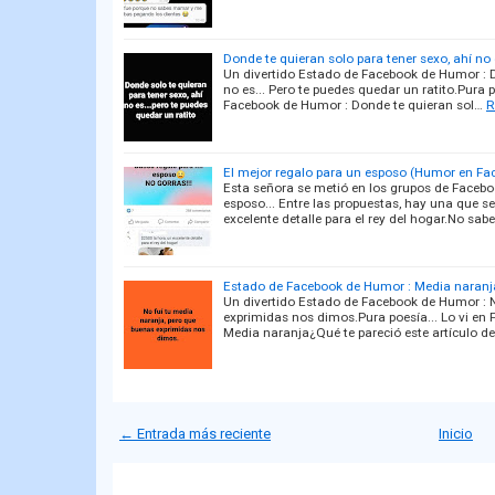
Donde te quieran solo para tener sexo, ahí no 
Un divertido Estado de Facebook de Humor : D
no es... Pero te puedes quedar un ratito.Pura 
Facebook de Humor : Donde te quieran sol…
R
El mejor regalo para un esposo (Humor en Fa
Esta señora se metió en los grupos de Facebo
esposo... Entre las propuestas, hay una que se
excelente detalle para el rey del hogar.No sab
Estado de Facebook de Humor : Media naranj
Un divertido Estado de Facebook de Humor : N
exprimidas nos dimos.Pura poesía... Lo vi e
Media naranja¿Qué te pareció este artículo d
← Entrada más reciente
Inicio