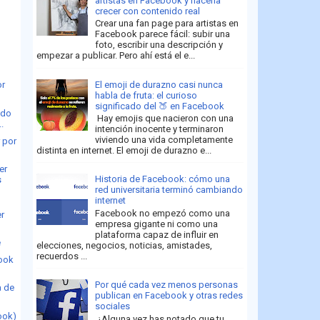
artistas en Facebook y hacerla
crecer con contenido real
Crear una fan page para artistas en
Facebook parece fácil: subir una
foto, escribir una descripción y
empezar a publicar. Pero ahí está el e...
e
El emoji de durazno casi nunca
or
habla de fruta: el curioso
significado del 🍑 en Facebook
ndo
Hay emojis que nacieron con una
..
intención inocente y terminaron
viviendo una vida completamente
 por
distinta en internet. El emoji de durazno e...
er
Historia de Facebook: cómo una
s
red universitaria terminó cambiando
internet
Facebook no empezó como una
er
empresa gigante ni como una
plataforma capaz de influir en
e
elecciones, negocios, noticias, amistades,
recuerdos ...
ook
Por qué cada vez menos personas
a de
publican en Facebook y otras redes
sociales
ook)
¿Alguna vez has notado que tu