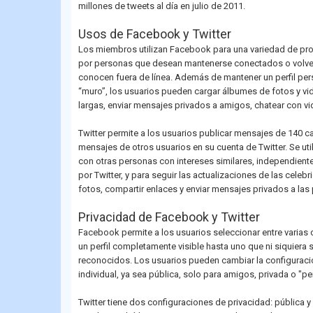
millones de tweets al día en julio de 2011.
Usos de Facebook y Twitter
Los miembros utilizan Facebook para una variedad de prop
por personas que desean mantenerse conectados o volve
conocen fuera de línea. Además de mantener un perfil per
“muro”, los usuarios pueden cargar álbumes de fotos y vid
largas, enviar mensajes privados a amigos, chatear con vid
Twitter permite a los usuarios publicar mensajes de 140 ca
mensajes de otros usuarios en su cuenta de Twitter. Se ut
con otras personas con intereses similares, independient
por Twitter, y para seguir las actualizaciones de las cele
fotos, compartir enlaces y enviar mensajes privados a las
Privacidad de Facebook y Twitter
Facebook permite a los usuarios seleccionar entre varias
un perfil completamente visible hasta uno que ni siquier
reconocidos. Los usuarios pueden cambiar la configuraci
individual, ya sea pública, solo para amigos, privada o "p
Twitter tiene dos configuraciones de privacidad: pública 