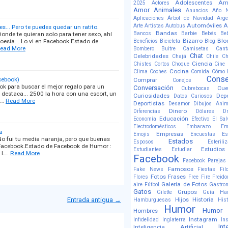
Adolescentes
Am
2025
Actores
Amor
Animales
Anuncios
Año N
Aplicaciones
Árbol de Navidad
Arge
Automóviles
A
Arte
Artistas
Autobus
es... Pero te puedes quedar un ratito.
Bandas
Bancos
Barbie
Bebés
Be
onde te quieran solo para tener sexo, ahí
Bizarro
Blo
poesía... Lo vi en Facebook.Estado de
Beneficios
Bicicleta
Blog
ead More
Bombero
Buitre
Camisetas
Cant
Chat
Celebridades
Chajá
Chile
Ch
Ciencia
Chistes Cortos
Choque
Cine
Cocina
Clima
Coches
Comida
Cómo 
Conse
cebook)
Comprar
Conejos
ok para buscar el mejor regalo para un
Conversación
Cue
Cubrebocas
 destaca... 2500 la hora con una escort, un
Curiosidades
Dep
Datos Curiosos
e…
Read More
Deportistas
Desamor
Dibujos Ani
Dinero
Diferencias
Dólares
D
Educación
Economía
Efectivo
El Sal
Electrodomésticos
Embarazo
Em
a
Empresas
Emojis
Encuestas
E
o fui tu media naranja, pero que buenas
Estados
Esposos
Esterili
n Facebook.Estado de Facebook de Humor :
Estudios
Estudiantes
Estudiar
e L…
Read More
Facebook
Facebook Parejas
Famosos
Fake News
Fiestas
Fil
Fotos
Frases
Flores
Free Fire
Freido
Galería de Fotos
aire
Fútbol
Gastro
Gatos
Grupos
Gilette
Guía
Ha
Entrada antigua →
Hijos
Historia
Hamburguesas
Hist
Humor
Humor 
Hombres
Instagram
Infidelidad
Inglaterra
In
Int
Inteligencia Artificial